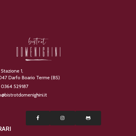
 Stazione 1,
47 Darfo Boario Terme (BS)
: 0364 529187
o@bistrotdomenighini.it
RARI